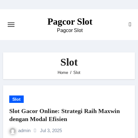
Skip
to
Pagcor Slot
content
Pagcor Slot
Slot
Home
Slot
Slot
Slot Gacor Online: Strategi Raih Maxwin
dengan Modal Efisien
admin
Jul 3, 2025