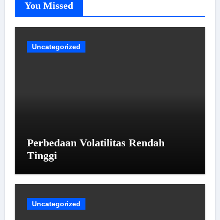
You Missed
Uncategorized
Perbedaan Volatilitas Rendah
Tinggi
Uncategorized