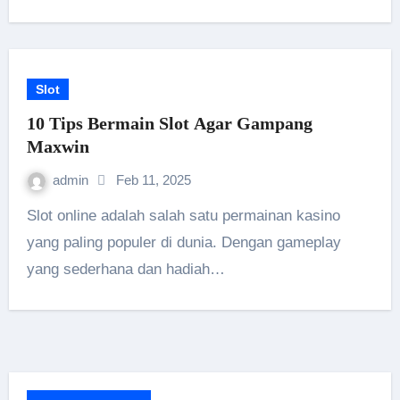
Slot
10 Tips Bermain Slot Agar Gampang
Maxwin
admin
Feb 11, 2025
Slot online adalah salah satu permainan kasino
yang paling populer di dunia. Dengan gameplay
yang sederhana dan hadiah…