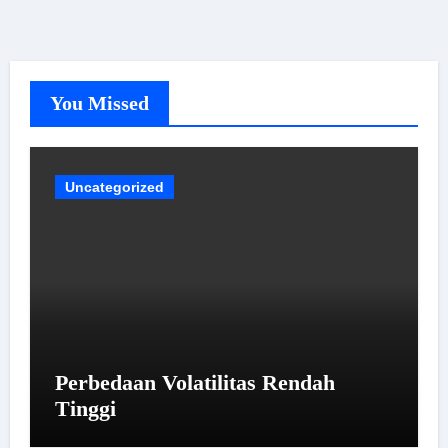
You Missed
Uncategorized
Perbedaan Volatilitas Rendah
Tinggi