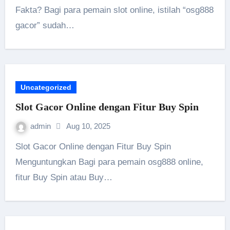
Fakta? Bagi para pemain slot online, istilah “osg888
gacor” sudah…
Uncategorized
Slot Gacor Online dengan Fitur Buy Spin
admin
Aug 10, 2025
Slot Gacor Online dengan Fitur Buy Spin
Menguntungkan Bagi para pemain osg888 online,
fitur Buy Spin atau Buy…