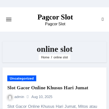
Skip
to
Pagcor Slot
content
Pagcor Slot
online slot
Home
online slot
Uncategorized
Slot Gacor Online Khusus Hari Jumat
admin
Aug 10, 2025
Slot Gacor Online Khusus Hari Jumat, Mitos atau