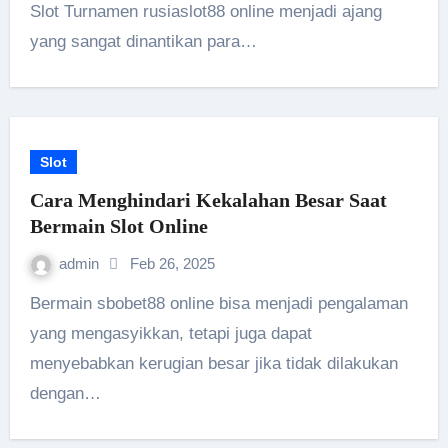
Slot Turnamen rusiaslot88 online menjadi ajang
yang sangat dinantikan para…
Slot
Cara Menghindari Kekalahan Besar Saat
Bermain Slot Online
admin
Feb 26, 2025
Bermain sbobet88 online bisa menjadi pengalaman
yang mengasyikkan, tetapi juga dapat
menyebabkan kerugian besar jika tidak dilakukan
dengan…